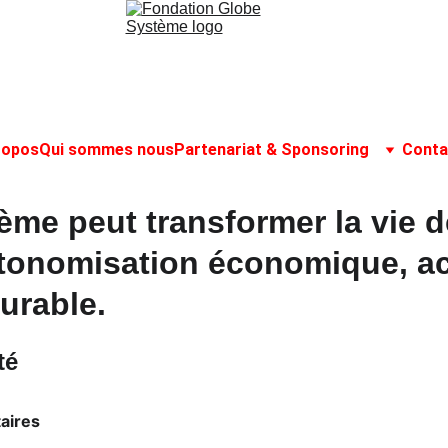
ropos
Qui sommes nous
Partenariat & Sponsoring
Conta
tème
 peut transformer la vie
tonomisation économique, ac
urable
. 
té
aires