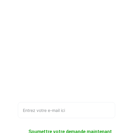
Mission
Améliorer la vie des enfants démunis 
partout.
Accueil
À propos
Qui sommes nous ?
Partenariat et Sponsoring
fondationglobesysteme.doc@gmail.com
+509 3411-4222
Votre adresse e-mail ici
Soumettre votre demande maintenant