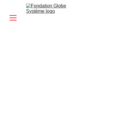
Soutenez les 
enfants
Faites un don, parrainez un enfant ou 
devenez volontaire pour changer des vies 
aujourd'hui.
Fait un Don